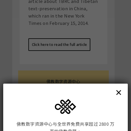
article about TBRC and Tibetan
text-preservation in China,
which ran in the New York
Times on February 15, 2014.
Click here to read the full article
佛教数字资源中心
×
Mailing Address:
198 Tremont St. #421
Boston, MA, USA 02116
佛教数字资源中心与全世界免费共享超过 2800 万
联系我们