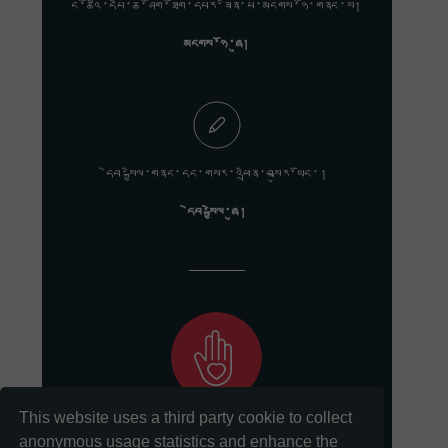
ང་ཚོའི་དཔེ་ཆ་ཤོག་ཐོག་དཔར་ཟིན་པ་མངགས་ཉོ་གནང་ས།
མངགས་ཉོ་ཞུ།
དེབ་སྐྱེལ་གནང་དང་གསར་འཕྲིན་བསྐུར་ཡོང་།
དེབ་སྐྱེལ་ཞུ།
This website uses a third party cookie to collect
ང་ཚོའི་གསུང་རབ་སྲུང་སྤེལ་གྱི་ལས་དོན་ལ་རྒྱབ་སྐྱོར་གནང་དང་།
anonymous usage statistics and enhance the