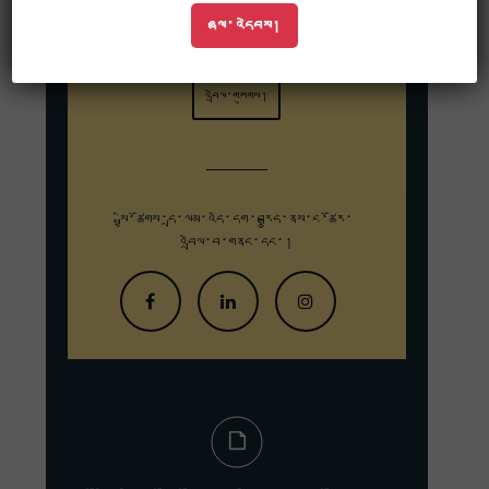
198 Tremont St. #421
ཞལ་འདེབས།
Boston, MA, USA 02116
འབྲེལ་གཏུགས།
སྤྱི་ཚོགས་དྲ་ལམ་འདི་དག་བརྒྱུད་
ནས་ང་ཚོར་
འབྲེལ་བ་གནང་དང་།