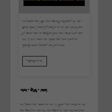
ངེད་ཚོགས་པའི་བུདྡྷ་དཔེ་མཛོད་རྒྱབ་སྟེགས་ནི། ནང་
བསྟན་གཞུང་ལུགས་ཀྱི་ཤོག་ལྷེ་ས་ཡ་བཅུ་བདུན་ལྷག་
དྲ་ཚིགས་ཁག་ལ་མཁོ་སྤྲོད་བྱེད་པའི་མཉེན་ཆས་ཤིག་
དང་། དེང་རབས་དང་མཐུན་པའི་ཞིབ་འཇུག་གི་
མཐུན་རྐྱེན་སྣ་འཛོམས་ཤིག་ཀྱང་ཡིན།
ངོ་སྤྲོད་རྒྱས་པ།
ལས་གཞི་ཁག
ངེད་ཚོགས་པའི་མཁས་པ་དང་། འཕྲུལ་རིག་ལག་རྩལ་པ།
དཔེ་མཛོད་དོ་དམ་པ། ལས་གཞིའི་དོ་དམ་པ་རྣམས་ཀྱིས་