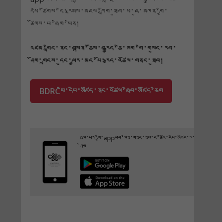
དཔེ་ཚོགས་དེ་རྣམས་མཇལ་ཀློག་ཐུབ་པ་ཞུ་མཁན་གྱི་
ཚོགས་པ་ཞིག་ཡིན།
འཛམ་གླིང་ནང་བསྟན་ཆོས་བརྒྱུད་ཆེ་ཁག་གི་གསུང་རབ་
ཤོག་གྲངས་དུང་ཕྱུར་མང་པོ་རྩད་འཚོལ་གནང་ཐུབ།
BDRCཡི་དཔེ་མཛོད་ནང་འཚོལ་ཞིབ་མཛོད་ཅིག
ཞལ་པར་གྱི་appཕབ་ལེན་གནང་ནས་ང་ཚོའི་དཔེ་མཛོད་ལ་གཟིགས་
ཤིག