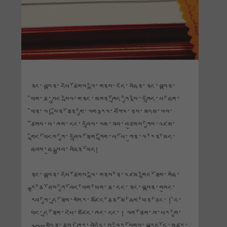
ནང་བསྟན་དཔེ་ཚོགས་ལྟེ་གནས་འདི་བཞིན་ནང་བསྟན་
ཡིག་ཆ་སྲུང་སྤེལ་གནང་མཁན་ཁྲོད་ཀྱི་སྣེ་འཁྲིད་པ་ཞིག་
ཡིན་ལ། སྔོན་ཐོན་གྱི་ལག་རྩལ་བཀོལ་ནས་མཉམ་ལས་
ཚོགས་པ་ཁག་དང་འབྲེལ་ལམ་ཟབ་བཙུགས་ཀྱིས་འཛམ་
གླིང་ཡོངས་ཀྱི་འབྲེལ་ཐོག་ཀློག་པ་པོ་ཀུན་ལ་རིན་མེད་
ཞབས་ཞུ་སྒྲུབ་བཞིན་ཡོད།
ནང་བསྟན་དཔེ་ཚོགས་ལྟེ་གནས་ནི་འཛམ་གླིང་ཐོག་གཞི་
རྒྱ་ཆེ་ཤོས་ཀྱི་བོད་ཡིག་ཡིག་ཆ་དང་ནང་བསྟན་གསུང་
རབ་ཀྱི་དྲ་ཐོག་གཏེར་མཛོད་ཆེན་མོ་ཞིག་ཡིན་ཅིང་། དེ་
ཡང་དྲ་ཐོག་དཔེ་མཛོད་ཁང་དང་། ལག་ཐོག་ཁ་པར་གྱི་
appམཉེན་ཆས། ཁྱེར་བདེའི་སྲ་ལྡེར་སོགས་བརྒྱུད་ངོ་མཚར་