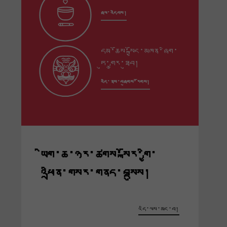
ཞལ་འདེབས།
དམ་ཆོས་སྐྱོང་མཁན་ཞིག་
ཏུ་གྱུར་ཐུབ།
འདི་ནས་བཞུགས་རོགས།
ཡིག་ཆ་ཉར་ཚགས་སྐོར་གྱི་
འཕྲིན་གསར་གནད་བསྡུས།
འདི་ལས་མང་བ།