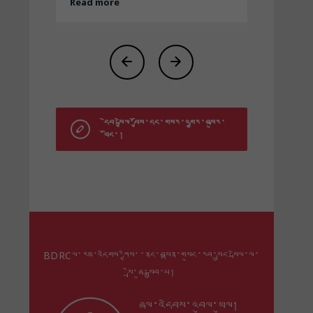
དེབ་སྐྱེལ་བྱོས་དང་གསར་འགྱུར་བསྐུར་
ཡོང་།
BDRCལ་རམ་འདེགས་ཀྱིས་་ནང་བསྟན་གསུང་རབ་སྲུང་སྤེལ་ལ་
སྲི་ཞུ་སྒྲུབ་པ།
ཞལ་འདེབས་འབུལ་ཡུལ།