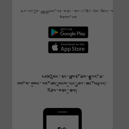
ཞལ་པར་གྱི་appཕབ་ལེན་གནང་ནས་ང་ཚོའི་དཔེ་མཛོད་ལ་
གཟིགས་ཤིག
འཛམ་གླིང་ནང་བསྟན་ཆོས་བརྒྱུད་ཆེ་
ཁག་གི་གསུང་རབ་ཤོག་གྲངས་དུང་ཕྱུར་མང་པོ་རྩད་
འཚོལ་གནང་ཐུབ།