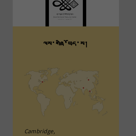
ལས་གཞི་ཡོད་ས།
Cambridge,