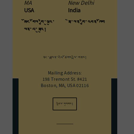
MA
New Delhi
USA
India
མོང་གོལ་གྱི་ཝུའུ་
ཐེ་ལན་གྱི་འབན་ཁོག
ལན་པ་ཐུའུ།
ནང་བསྟན་དཔེ་ཚོགས་ལྟེ་གནས།
Mailing Address:
198 Tremont St. #421
Boston, MA, USA 02116
འབྲེལ་གཏུགས།