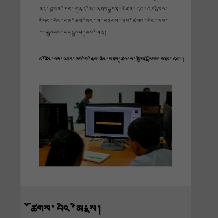
ནང་བསྟན་རིག་གཞུང་མི་ཉམས་རྒྱུན་འཛིན་དང་དར་སྤེལ་
གཏོང་བའི་དམ་ཚིག་ཡིད་ལ་བཅངས་ནས་ཚོགས་པའི་ལས་
ཀ་བསྒྲུབས་དང་སྒྲུབ་མུས་ཡིན།
ང་ཚོའི་ལས་འཆར་ཁག་གི་ཞིབ་ཆའི་གནས་ཚུལ་ལ་མཁྱེན་རྟོགས་གནང་དང་།
ཚོགས་པའི་མི་སྣ།