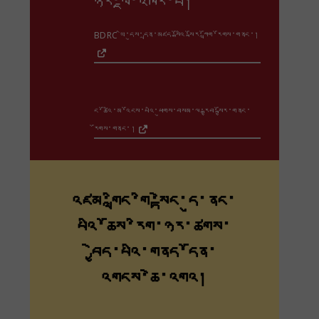
ཉེར་ལྔ་འཁོར་བ།
BDRC ཡི་དུས་དྲན་མཛད་སྒོའི་སྐོར་ཀློག་རོགས་གནང་།
ང་ཚོའི་མ་འོངས་པའི་ཕུགས་བསམ་ལ་རྒྱབ་སྐྱོར་གནང་
རོགས་གནང་།
འཛམ་གླིང་གི་སྟེང་དུ་ནང་
པའི་ཆོས་རིག་ཉར་ཚགས་
བྱེད་པའི་གནད་དོན་
འགངས་ཆེ་འགའ།