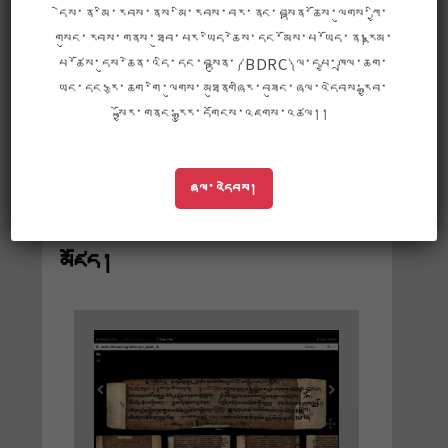
དེས་ན་མི་རབས་ནས་མི་རབས་བར་ནང་བསྟན་ཆོས་ལུགས་ཀྱི་
གསུང་རབས་གནས་ཐུབ་པར་ཡིད་ཆེས་དང་མོས་པ་ཡོད་ན།རྣམ་
པ་ཚོས་དུས་ཆེན་འདི་དང་བསྟུན་༼BDRC༽ལ་དཔྱ་ཁྲལ་ཆག་
ཡང་དང་རྩ་ཆག་གི་ལུགས་མཐུནགཞིར་བཟུང་ཞལ་འདེབས་རྒྱབ་
སྐྱོར་གནང་རྒྱུར་དགོངས་འཇགས་འཚལ།།
ཞལ་འདེབས།
BUDA: BDRCཡི་དྲ་ཐོག་ཡིག་
མཛོད།