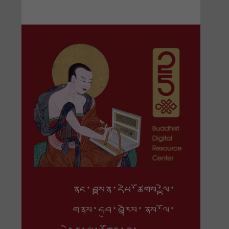
ནང་བསྟན་དཔེ་ཚོགས་ལྟེ་
གནས་དབུ་བརྙེས་ནས་ལོ་