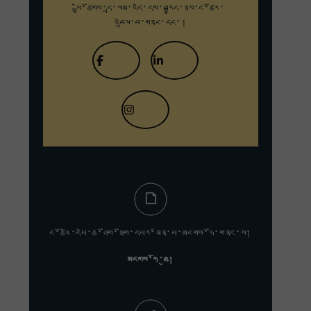
སྤྱི་ཚོགས་དྲ་ལམ་འདི་དག་བརྒྱུད་
ནས་ང་ཚོར་
འབྲེལ་བ་གནང་དང་།
ང་ཚོའི་དཔེ་ཆ་ཤོག་ཐོག་དཔར་ཟིན་པ་མངགས་ཉོ་གནང་ས།
མངགས་ཉོ་ཞུ།