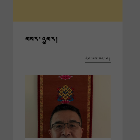
གསར་འགྱུར།
འདི་ལས་མང་བ།