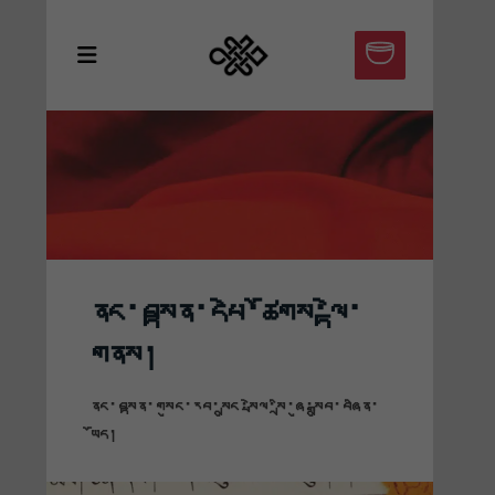
ནང་བསྟན་དཔེ་ཚོགས་ལྟེ་
གནས།
ནང་བསྟན་གསུང་རབ་སྲུང་སྤེལ་སྲི་ཞུ་སྒྲུབ་བཞིན་
ཡོད།