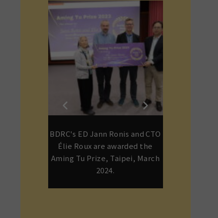
, Dominique
BDRC's ED Jann Ronis and CTO
Gene Smith
njamin Bogin
Élie Roux are awarded the
children o
Anniversary
Aming Tu Prize, Taipei, March
Rinpoche a
 20, 2024
2024.
Dagmo Kushu i