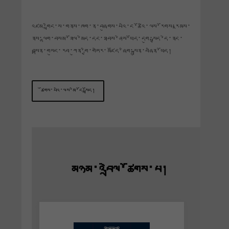
འཛམ་གླིང་ས་གནས་ཁག་ན་བཞུགས་པའི་ང་ཚོའི་ལས་རོགས་རྣམས་
ནས་ལྷག་བསམ་ཟོལ་མེད་དང་ཐབས་ཤེས་ཡོད་དགུ་སྤྱད་དེ་ནང་
བསྟན་གསུང་རབ་ཀུན་གྱི་གཏེར་མཛོད་ཞིག་སྐྲུན་བཞིན་ཡོད།
ཚོགས་པའི་ལས་མི་ངོ་སྤྲོད།
མཉམ་འབྲེལ་ཚོགས་པ།