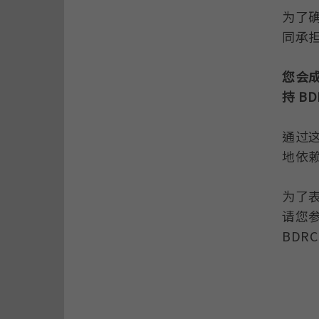
为了
同承
您会
持
BD
通过
地依赖
为了
请您参
BDR