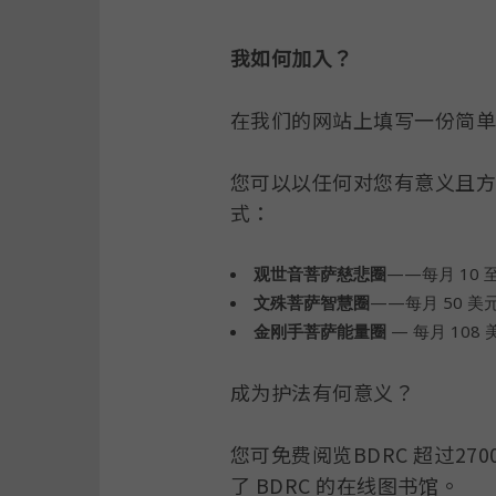
我如何加入？
在我们的网站上填写一份简
您可以以任何对您有意义且方
式：
观世音菩萨慈悲圈
——每月 10 
文殊菩萨智慧圈
——每月 50 美
金刚手菩萨能量圈
— 每月 108
成为护法有何意义？
您可免费阅览BDRC 超过270
了 BDRC 的在线图书馆。