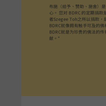
布施（给予、赞助、施舍）是
心。 您对 BDRC 的定期捐
者Szegee Toh之所以捐款
BDRC就像拥有触手可及的佛经宝库
BDRC就是为珍贵的佛法的
献。"