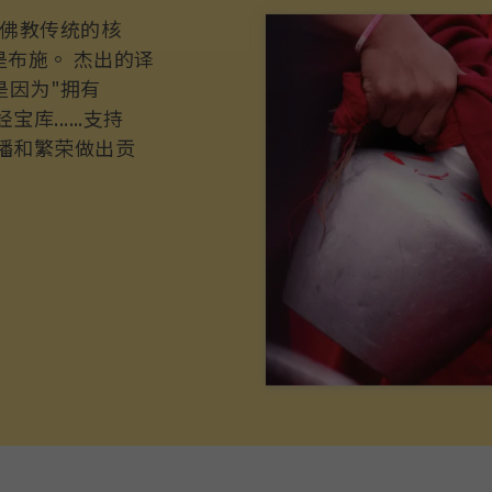
佛教传统的核
款是布施。 杰出的译
，是因为"拥有
......支持
传播和繁荣做出贡