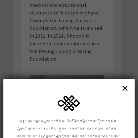
medical and educational
resources to Tibetan orphans
through the Loving Kindness
Foundation, which he launched
in 2011. In 2014, Khenpo la
launched a second foundation,
the Beijing Loving Blessing
Foundation.
×
༄།།ནང་བསྟན་གྲངས་འཛིན་དཔེ་ཚོགས་ལྟེ་གནས་ཀྱིས་འཛམ་
གླིང་ཡོངས་ལ་ནང་པའི་གསུང་རབས་བོན་དང་བཅས་པ་ཤོག་
གྲངས་ས་ཡ་༢༨༠༠ལྷག་བལྟ་ཀློག་ཕབ་ལེན་རིན་མེད་ངང་འབུལ་