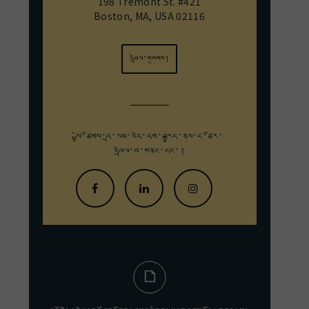
198 Tremont St. #421
Boston, MA, USA 02116
འབྲེལ་གཏུགས།
སྤྱི་ཚོགས་དྲ་ལམ་འདི་དག་བརྒྱུད་
ནས་ང་ཚོར་
འབྲེལ་བ་གནང་དང་།