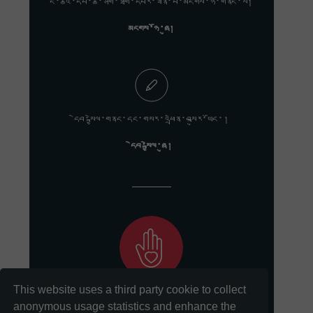
ང་ཚོའི་དཔེ་ཆ་ཤོག་ཐོག་དཔར་ཟིན་པ་མངགས་ཉོ་གནང་ས།
མངགས་ཉོ་ཞུ།
དེབ་སྐྱེལ་གནང་དང་གསར་འཕྲིན་བསྐུར་ཡོང་།
དེབ་སྐྱེལ་ཞུ།
This website uses a third party cookie to collect
ང་ཚོའི་གསུང་རབ་སྲུང་སྤེལ་གྱི་ལས་དོན་ལ་རྒྱབ་སྐྱོར་གནང་དང་།
anonymous usage statistics and enhance the