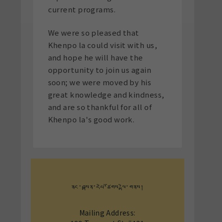
current programs.
We were so pleased that
Khenpo la could visit with us,
and hope he will have the
opportunity to join us again
soon; we were moved by his
great knowledge and kindness,
and are so thankful for all of
Khenpo la's good work.
ནང་བསྟན་དཔེ་ཚོགས་ལྟེ་གནས།
Mailing Address: