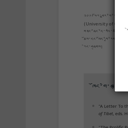
༢༠༡༡ ལོར་བྷཱར་ཀི་ལི། ཁེ་ལ
(University of Califor
གནང་ཞིང་དེ་ཀའི་མཐོ་རིམ་
ཆོས་དང་བོད་ཀྱི་རིག་གནས་སླ
རིང་བཞུགས།
ཁོང་གི་བརྩམས
"A Letter To t
of Tibet
, eds. 
"The Prolific 