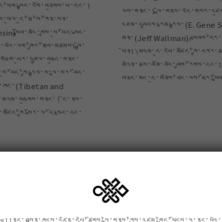
ོད་ཡིག་སྦྱང་འགོ་བཙུགས་པ་དང་།
ལས་གནང་། ལྟེ་གནས་འདི་གསར་འ
ལ་ཡུལ་དུ་ཝི་སི་ཀོན་སན་
འཇམ་དབྱངས་རྣམ་རྒྱལ་(E. Gene
n)སློབ་མའི་གྲས་སུ་བོད་སྐད་
མན་(Jeff Wallman)༼སྐབས་དེར་
་པའི་ལག་ཁྱེར་ཐོབ་མཚམས། སྤྱི་
ཡིན།༽མཉམ་དུ་དཔེ་མཛོད་ཀྱི་དཀར་
གཅིག་པུར་འགྲུལ་བཞུད་གནང་
མཉེན་ཆས་བཟོ་བའི་ཕྱག་རོགས་དང
སུ་བོད་ཀྱི་རྒྱལ་ས་ལྷ་སར་བོད་
བཅད་མང་དུ་བཟོས་ཤིང་ལས་ཞོར་སླ
ོད་ཁང་(Tibetan and
་མཉམ་བཞུགས་གནང་། དེ་ནས་
མཛོད་ཀྱི་སྐོར་ལ་དོ་སྣང་དང་
་དཔེ་ཚོགས་འདི་འཛམ་གླིང་ཧྲིལ་པོར་ཕན་ཐོགས་
ཆོས་དང་རིག་གཞུང་ཞིག་དེང་དུས་ཀྱི་ཚན་རིག་ལག་
མི་ཉམས་རྒྱུན་འཛིན་དང་ཡུན་གནས་ཆེད་རང་ནུས་
ི་ཆོད་སེམས་ཡོད་གསུངས།
༄།།ནང་བསྟན་གྲངས་འཛིན་དཔེ་ཚོགས་ལྟེ་གནས་ཀྱིས་འཛམ་གླིང་ཡོངས་ལ་ནང་པའི་