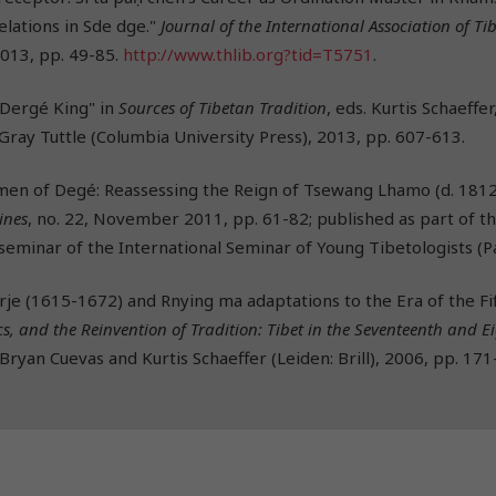
elations in Sde dge."
Journal of the International Association of Ti
2013, pp. 49-85.
http://www.thlib.org?tid=T5751
.
 Dergé King" in
Sources of Tibetan Tradition
, eds. Kurtis Schaeff
Gray Tuttle (Columbia University Press), 2013, pp. 607-613.
en of Degé: Reassessing the Reign of Tsewang Lhamo (d. 1812
ines
, no. 22, November 2011, pp. 61-82; published as part of 
seminar of the International Seminar of Young Tibetologists (Pa
 rje (1615-1672) and Rnying ma adaptations to the Era of the Fi
ics, and the Reinvention of Tradition: Tibet in the Seventeenth and E
. Bryan Cuevas and Kurtis Schaeffer (Leiden: Brill), 2006, pp. 171