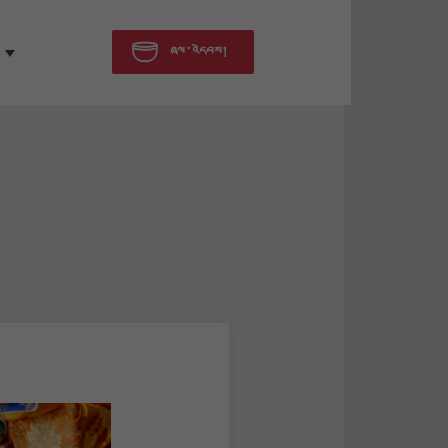
ཞལ་འདེབས།