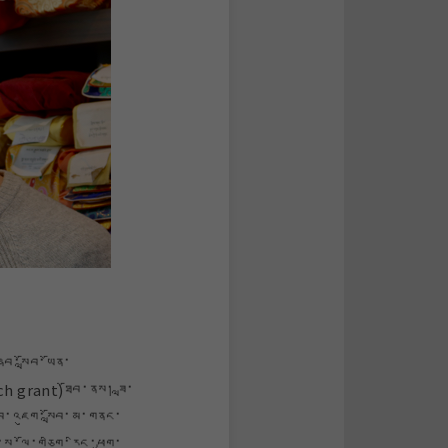
ིབ་སློབ་ཡོན་
h grant)ཐོབ་ནས། ཟླ་
ིབ་འཇུག་སློབ་མ་གནང་
་སུ་ལོ་གཅིག་རིང་ཕྱག་