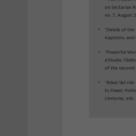
on Sectarian R
no. 7, August 
"Deeds of the
Kapstein, and 
"Powerful Wom
d'Etudes Tibéta
of the second 
"Bdud 'dul rdo
In
Power, Polit
Centuries
, eds