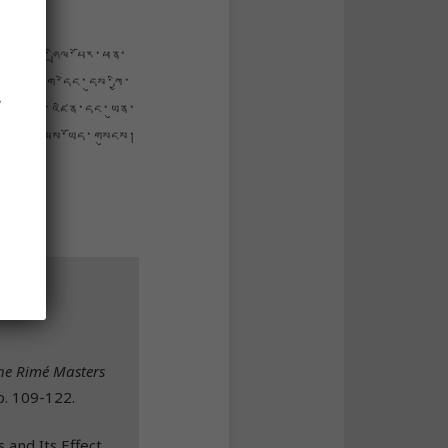
ཛམ་གླིང་ཧྲིལ་པོར་ཕན་
གཞུང་ཞིག་དེང་དུས་ཀྱི་
་
མས་རྒྱུན་འཛིན་དང་ཡུན་
འི་ཆོད་སེམས་ཡོད་གསུངས།
the Rimé Masters
p. 109-122.
 and Its Effect