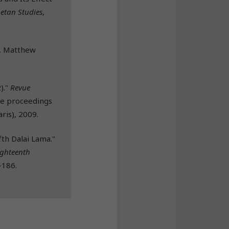
betan Studies
,
er, Matthew
)."
Revue
the proceedings
ris), 2009.
fth Dalai Lama."
ighteenth
-186.