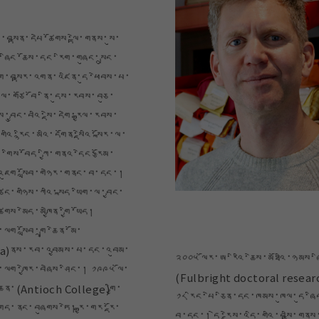
་བསྟན་དཔེ་ཚོགས་ལྟེ་གནས་སུ་
ན་ཞིང་ཆོས་དང་རིག་གཞུང་སྲུང་
་ལག་བསྟར་འགན་འཛིན་དུ་ཕེབས་པ་
ུལ་གཙོ་བོ་ནི་དུས་རབས་བཅུ་
་བྱུང་བའི་སྡེ་དགེ་རྒྱལ་རབས་
ི་རྙིང་མའི་དགོན་སྡེའི་སྐོར་ལ་
ང་གིས་བོད་ཀྱི་གནའ་དེང་རྩོམ་
འཇུག་སློབ་གཉེར་གནང་བ་དང་།
ང་གཉིས་ཀའི་སྐད་ཡིག་ལ་བྱང་
ེགས་མེད་མཁྱེན་གྱི་ཡོད།
ལག་སློབ་གྲྭ་ཆེན་མོ་
ia)ནས་རབ་འབྱམས་པ་དང་འབུམ་
༢༠༠༥ ལོར་ཨ་རིའི་ཆེས་མཐོའི་ཉམས་ཞ
་ལག་ཁྱེར་བཞེས་ཤིང་། ༡༩༩༥ ལོ་
(Fulbright doctoral researc
་ཆེན་(Antioch College)གྱི་
༡༨ རིང་པེ་ཅིན་དང་ཁམས་ཁུལ་དུ་ཞ
ོད་ནང་བཞུགས་ཏེ། རྒྱ་གར་རྡོ་
བ་དང་། དེ་རྗེས་འདི་གའི་བསྟི་གནས