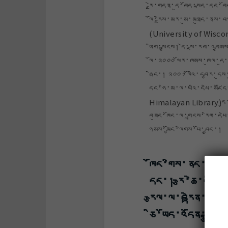
རྗེ་གདན་དུ་བོད་སྐད་དང་བ
ལོ་རྗེས་མར་མུ་མཐུད་ནས་བ
(University of Wisconsi
ཡིག་སྦྱངས། དེ་སྔ་རབ་འབྱམས
ལོ་༢༠༠༠ ལོར་ཁམས་ཁུལ་དུ་
ཞིང་། ༢༠༠༡ ལོའི་དབྱར་དུས་
དང་ཧི་མ་ལ་ཡའི་དཔེ་མཛ
Himalayan Library)དུ
བཟུང་ཁོང་ལ་གྲངས་རིག་དཔེ་
ཉམས་མྱོང་ལེགས་པོ་བྱུང་།
ཁོང་གིས་ནང་བསྟན
དང་། རྩ་ཆེ་བའི་
རྩལ་ལ་བརྟེན་ནས་
ཅི་ཡོད་འདོན་རྒྱུའ