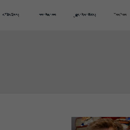
ང་ཚོའི་སྐོར།
ལས་གཞི་ཁག
བུདྡྷ་དཔེ་མཛོད།
བོད་ཡིག