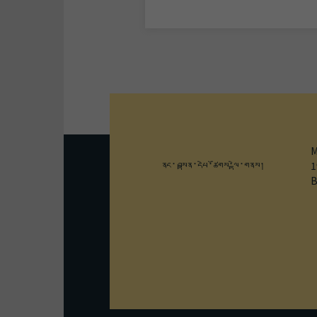
M
ནང་བསྟན་དཔེ་ཚོགས་ལྟེ་གནས།
1
B