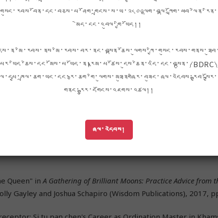
གསུང་རབས་བོན་དང་བཅས་པ་ཤོག་གྲངས་ས་ཡ་༢༨༠༠ལྷག་བལྟ་ཀློག་ཕབ་ལེན་རིན་
མེད་ངང་འབུལ་གྱི་ཡོད།།
ི་ཧྥོར་ནི་ཡ་གཙུག་ལག་སློབ་ཆེན་
ཁོང་གིས་ནང་བསྟན་དཔེ་ཚོགས་འདི་འ
nia, Berkeley)དུ་གནས་སྤོས་
ཐོགས་དང་། རྩ་ཆེ་བའི་ཆོས་དང་རིག་
དེས་ན་མི་རབས་ནས་མི་རབས་བར་ནང་བསྟན་ཆོས་ལུགས་ཀྱི་གསུང་རབས་གནས་ཐུབ
གཙུག་ལག་སློབ་གྲྭ་ཆེན་མོར་ནང་
ཚན་རིག་ལག་རྩལ་ལ་བརྟེན་ནས་མི་ཉ
པར་ཡིད་ཆེས་དང་མོས་པ་ཡོད་ན།རྣམ་པ་ཚོས་དུས་ཆེན་འདི་དང་བསྟུན་༼BDRC༽
ོབ་ཁྲིད་གནང་དེ་ལོ་བདུན་གྱི་
གནས་ཆེད་རང་ནུས་ཅི་ཡོད་འདོན་རྒྱུ
ལ་དཔྱ་ཁྲལ་ཆག་ཡང་དང་རྩ་ཆག་གི་ལུགས་མཐུནགཞིར་བཟུང་ཞལ་འདེབས་རྒྱབ་སྐྱོར་
གནང་རྒྱུར་དགོངས་འཇགས་འཚལ།།
ཞལ་འདེབས།
་ཆོས།
he Queen" in
A Gathering of Brilliant Moons: Practice Advice from 
Holly Gayley and Joshua Schapiro (Wisdom Publications), 2017, p
Preceptor: Si tu paṇ chen's Career as Ordination Master in Khams