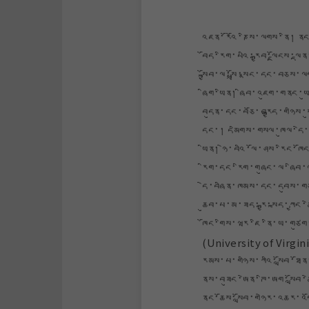
འཇན་རོའོ་ཎིས་ལགས་ནི། ནང
བོད་རིག་པའི་རྒྱབ་ལྗོངས་ལྡ
སྐྱོབ་ལ་སྤྲོ་སྣང་དང་བཅས
ཞིག་ཡིན། ཞིབ་འཇུག་གནང་ཡ
བདུན་དང་བཅོ་བརྒྱད་གཉིས་སུ
དང་། དམིགས་གསལ་ཁུལ་དེ་གའ
ཡིན། ཉེ་བའི་ལོ་ཤས་རིང་ཁོ
རིག་དང་རིག་གཞུང་ལ་ཞིབ་
དེ་བཞིན་ཁམས་དང་དབུས་གཙ
ཆུབ་པ་མ་ཟད་རྒྱ་སྐད་ཀྱང་ཚ
ཁོང་གིས་ཝར་ཇི་ནི་ཡ་གཙུག་
(University of Virgin
རམས་པ་གཉིས་ཀའི་སློབ་ཐོན
ནས་བཟུང་ཨེན་ཊི་ཨག་སློབ
ནང་ཆོས་སློབ་གཉེར་འཆར་འག