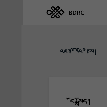
འཇན་རོའོ་ཎིས།
ངོ་སྤྲོད།