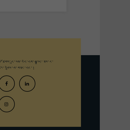
ྤྱི་ཚོགས་དྲ་ལམ་འདི་དག་བརྒྱུད་
ནས་ང་
ཚོར་འབྲེལ་བ་གནང་དང་།