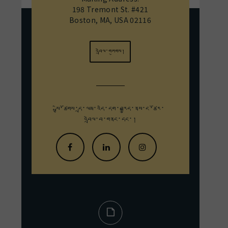
198 Tremont St. #421
Boston, MA, USA 02116
འབྲེལ་གཏུགས།
སྤྱི་ཚོགས་དྲ་ལམ་འདི་དག་བརྒྱུད་
ནས་ང་ཚོར་
འབྲེལ་བ་གནང་དང་།