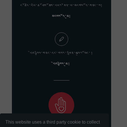
ང་ཚོའི་དཔེ་ཆ་ཤོག་ཐོག་དཔར་ཟིན་པ་མངགས་ཉོ་གནང་ས།
མངགས་ཉོ་ཞུ།
དེབ་སྐྱེལ་གནང་དང་གསར་འཕྲིན་བསྐུར་ཡོང་།
དེབ་སྐྱེལ་ཞུ།
This website uses a third party cookie to collect
ང་ཚོའི་གསུང་རབ་སྲུང་སྤེལ་གྱི་ལས་དོན་ལ་རྒྱབ་སྐྱོར་གནང་དང་།