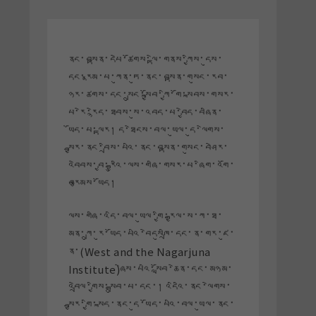
ནང་བསྟན་དཔེ་ཚོགས་ལྟེ་གནས་ཀྱིས་དུས་
དང་རྣམ་པ་ཀུན་ཏུ་ནང་བསྟན་གསུང་རབ་
ཉར་ཚགས་དང་སྲུང་སྐྱོབ་ཀྱི་གོ་སྐབས་གསར་
པ་རེ་རྙེད་ཐབས་སུ་འབད་པ་བྱེད་བཞིན་
ཡོད་པ་ལྟར། ད་ཐེངས་བལ་ཡུལ་དུ་ལེགས་
སྦྱར་ནང་བྲིས་པའི་ནང་བསྟན་གསུང་བཤེར་
འབེབས་བྱ་རྒྱུའི་ལས་གཞི་གསར་པ་ཞིག་འགོ་
བརྩམས་ཡོད།
ལས་གཞི་འདི་བལ་ཡུལ་གྱི་རྒྱལ་ས་ཀ་ཐ་
མན་ཀྲུ་རུ་ཡོད་པའི་བེདསུཁྲི་དང་ན་གར་ཛུ་
ན་(West and the Nagarjuna
Institute)ཞེས་པའི་སློབ་ཆེན་དང་མཉམ་
འབྲེལ་གྱིས་སྒྲུབ་པ་དང་། འདིའི་ནང་ལེགས་
སྦྱར་གྱི་སྐད་ནང་དུ་ཡོད་པའི་བལ་ཡུལ་ནང་