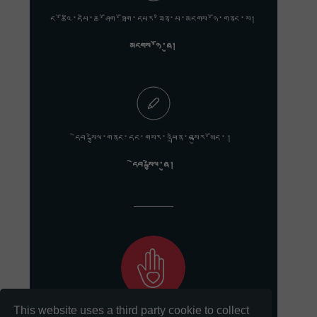
ང་ཚོའི་དཔེ་ཆ་ཤོག་ཐོག་དཔར་ཟིན་པ་མངགས་ཉོ་གནང་ས།
མངགས་ཉོ་ཞུ།
དེབ་སྐྱེལ་གནང་དང་གསར་འཕྲིན་བསྐུར་ཡོང་།
དེབ་སྐྱེལ་ཞུ།
This website uses a third party cookie to collect