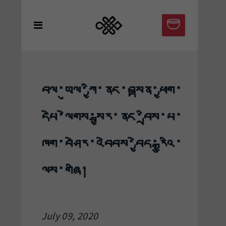
བལ་ཡུལ་ཀྱི་ནང་བསྟན་ཕྱག་
དཔེ་ལེགས་སྦྱར་ནང་བྲིས་པ་
ཁག་བཤེར་འབེབས་བྱེད་རྒྱུའི་
ལས་གཞི།
July 09, 2020