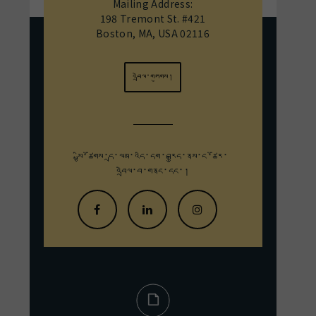
Mailing Address:
198 Tremont St. #421
Boston, MA, USA 02116
འབྲེལ་གཏུགས།
སྤྱི་ཚོགས་དྲ་ལམ་འདི་དག་བརྒྱུད་
ནས་ང་ཚོར་
འབྲེལ་བ་གནང་དང་།