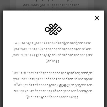
བཤེར་འབེབས་བྱེད་ས་བཙུགས་ནས་ས་གནས་
ས་ཐོག་རང་དུ་བཤེར་འབེབས་བྱེད་རྒྱུ་དང་།
×
བཤེར་འབེབས་བྱས་ཟིན་པ་ཁག་ནང་བསྟན་
དཔེ་ཚོགས་ལྟེ་གནས་ཀྱི་ཉར་ཚགས་མཛོད་
ནང་དུ་འཇོག་རྒྱུ། དེ་ནས་རིམ་བཞིན་བཤེར་
པར་ཁག་སྒྲིག་སྦྱོར་བྱས་རྗེས་ངེད་ཚོགས་པའི་
དྲ་ཐོག་དཔེ་མཛོད་ནང་འགྲེམས་སྤེལ་བྱེད་རྒྱུ་
༄།།ནང་བསྟན་གྲངས་འཛིན་དཔེ་ཚོགས་ལྟེ་གནས་ཀྱིས་འཛམ་
ཡིན།
གླིང་ཡོངས་ལ་ནང་པའི་གསུང་རབས་བོན་དང་བཅས་པ་ཤོག་
གྲངས་ས་ཡ་༢༨༠༠ལྷག་བལྟ་ཀློག་ཕབ་ལེན་རིན་མེད་ངང་འབུལ་
ལས་ཀའི་བརྒྱུད་རིམ་འདིའི་ནང་ས་གནས་
གྱི་ཡོད།།
རང་དུ་བཤེར་འབེབས་བྱས་རྗེས། ཉར་ཚགས་
དང་དཀར་ཆག་སྒྲིག་སྦྱོར་སོགས་དྲ་རྒྱ་བརྒྱུད་
དེས་ན་མི་རབས་ནས་མི་རབས་བར་ནང་བསྟན་ཆོས་ལུགས་ཀྱི་
ནས་བྱེད་བཞིན་ཡོད་པས། ལས་ཀ་ཚགས་
གསུང་རབས་གནས་ཐུབ་པར་ཡིད་ཆེས་དང་མོས་པ་ཡོད་ན།རྣམ་
ཚུད་དང་འགྲོ་སོང་གྲོན་ཆུང་ཡང་བྱེད་ཐུབ་
པ་ཚོས་དུས་ཆེན་འདི་དང་བསྟུན་༼BDRC༽ལ་དཔྱ་ཁྲལ་ཆག་
པ་མ་ཟད། ས་གནས་ས་ཐོག་གི་མཁས་པ་
ཡང་དང་རྩ་ཆག་གི་ལུགས་མཐུནགཞིར་བཟུང་ཞལ་འདེབས་རྒྱབ་
དང་ཆེད་ལས་པ་སོགས་ཀྱི་སློབ་སྟོན་དང་
སྐྱོར་གནང་རྒྱུར་དགོངས་འཇགས་འཚལ།།
རོགས་རམ་ཐོབ་ཐུབ་ཀྱི་ཡོད། བལ་ཡུལ་ནང་
གི་བཤེར་འབེབས་ལས་གཞི་འདི་ནི། ངེད་