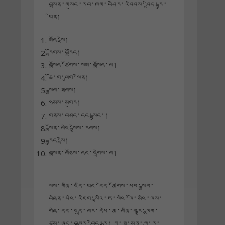
བསྟན་གསུང་རབ་ཁག་བཤེར་འབེབས་བྱེད་རྒྱུ་
ཡིན།
མདོ་སྡེ།
རྟོགས་བརྗོད།
བསྟོད་ཚོགས་སམ་བསྟོད་པ།
ཆོ་ག་ཕྱག་ལེན།
སྒྲུབ་ཐབས།
ཉམས་མགུར།
གནས་བཤད་དང་སྒྲུང་།
སྟོན་པའི་སྐྱེས་རབས།
རྒྱུད་སྡེ།
བསྟན་བཅོས་དང་འགྲེལ་བ།
ལས་གཞི་འདི་ཡང་ངེད་ཚོགས་པས་སྒྲུབ་
བཞིན་པའི་འཇིག་སླའི་ཏ་ལའི་ལོ་མའི་ལས་
གཞི་དང་འདྲ་བར་དཔེ་ཆ་བཞི་བརྒྱ་ལྷག་
ཙམ་ཨང་བསྒྱུར་བྱེད་རྒྱུ། ཀ་ཐ་མན་ཀྲུ་རུ་