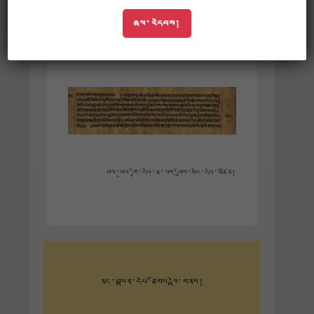
ཚོགས་པས་སྐད་རིགས་འདྲ་མིན་ནང་ཡོད་
ཞལ་འདེབས།
པའི་ནང་བསྟན་རིགས་གཞུང་ཉར་ཚགས་དང་
སྲུང་སྐྱོབ་ཀྱི་ལས་ཀའི་ཆ་ཤས་ཅིག་ཡིན།
བལ་ཡུལ་གྱི་དཔེ་ཆ་ལག་བྲིས་མའི་དཔེ་མཚོན།
ནང་བསྟན་དཔེ་ཚོགས་ལྟེ་གནས།